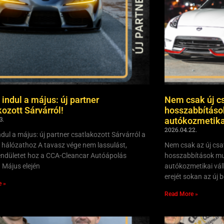
 indul a május: új partner
Nem csak új c
kozott Sárvárról!
hosszabbításo
3.
autókozmetikai
2026.04.22.
dul a május: új partner csatlakozott Sárvárról a
 hálózathoz A tavasz vége nem lassulást,
Nem csak az új csa
ndületet hoz a CCA-Cleancar Autóápolás
hosszabbítások mu
. Május elején
autókozmetikai váll
erejét sokan az új
e »
Read More »