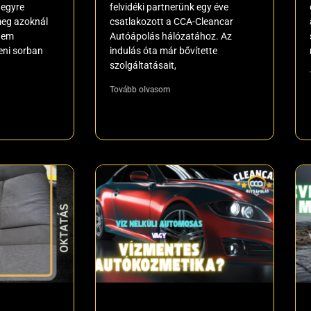
 egyre
felvidéki partnerünk egy éve
meg azoknál
csatlakozott a CCA-Cleancar
 nem
Autóápolás hálózatához. Az
eni sorban
indulás óta már bővítette
szolgáltatásait,
Tovább olvasom