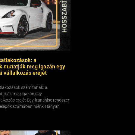
satlakozások: a
k mutatják meg igazán egy
 vállalkozás erejét
tlakozások számítanak: a
tatják meg igazán egy
alkozás erejét Egy franchise rendszer
 belépők számában mérik.Hányan