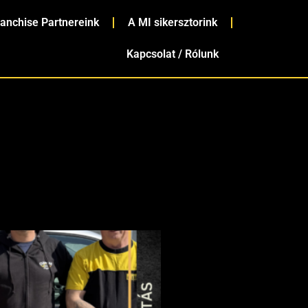
ranchise Partnereink
A MI sikersztorink
Kapcsolat / Rólunk