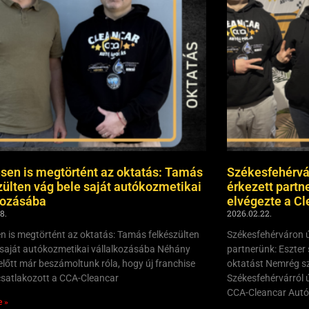
sen is megtörtént az oktatás: Tamás
Székesfehérvá
zülten vág bele saját autókozmetikai
érkezett partn
kozásába
elvégezte a Cl
8.
2026.02.22.
n is megtörtént az oktatás: Tamás felkészülten
Székesfehérváron ú
 saját autókozmetikai vállalkozásába Néhány
partnerünk: Eszter 
zelőtt már beszámoltunk róla, hogy új franchise
oktatást Nemrég sz
csatlakozott a CCA-Cleancar
Székesfehérvárról ú
CCA-Cleancar Autó
e »