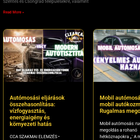
Szentes és Csongrád településekre, valamint
Read More »
Autómosási eljárások
Mobil autómosá
összehasonlítása:
mobil autókozm
vízfogyasztás,
Rugalmas mego
energiaigény és
környezeti hatás
Mobil autómosás: r
megoldás a rohanó
CCA SZAKMAI ELEMZÉS •
hétköznapokra „` A m