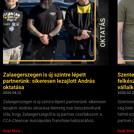
Zalaegerszegen is új szintre lépett
Szente
partnerünk: sikeresen lezajlott András
felkés
oktatása
vállal
2026.04.13.
2026.02.2
Zalaegerszegen is új szintre lépett partnerünk: sikeresen
Szentese
lezajlott András oktatása Nemrég már beszámoltunk
vág bele
róla, hogy Zalaegerszegről is új partner csatlakozott a
héttel e
CCA-Cleancar Autóápolás franchise hálózatához.
partner 
Read More »
Read Mor