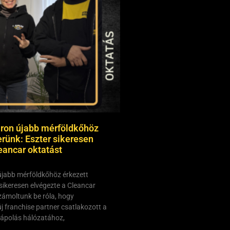
ron újabb mérföldkőhöz
erünk: Eszter sikeresen
eancar oktatást
jabb mérföldkőhöz érkezett
sikeresen elvégezte a Cleancar
ámoltunk be róla, hogy
j franchise partner csatlakozott a
ápolás hálózatához,