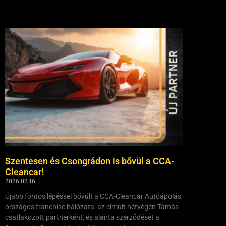
Szentesen és Csongrádon is bővül a CCA-
Cleancar!
2026.02.16.
Újabb fontos lépéssel bővült a CCA-Cleancar Autóápolás
országos franchise hálózata: az elmúlt hétvégén Tamás
csatlakozott partnerként, és aláírta szerződését a