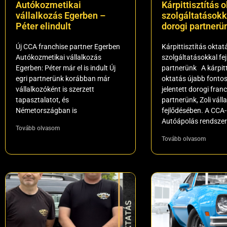
Autókozmetikai
Kárpittisztítás o
vállalkozás Egerben –
szolgáltatásokka
Péter elindult
dorogi partnerü
Új CCA franchise partner Egerben
Kárpittisztítás oktatá
Autókozmetikai vállalkozás
szolgáltatásokkal fej
Egerben: Péter már el is indult Új
partnerünk A kárpitt
egri partnerünk korábban már
oktatás újabb fontos
vállalkozóként is szerzett
jelentett dorogi fran
tapasztalatot, és
partnerünk, Zoli vál
Németországban is
fejlődésében. A CCA
Autóápolás rendsze
Tovább olvasom
Tovább olvasom