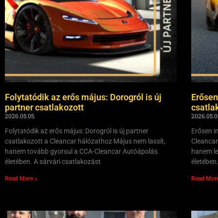
Folytatódik az erős május: Dorogról is új
Erősen
partner csatlakozott
csatla
2026.05.05.
2026.05.0
Folytatódik az erős május: Dorogról is új partner
Erősen in
csatlakozott a Cleancar hálózathoz Május nem lassít,
Cleancar
hanem tovább gyorsul a CCA-Cleancar Autóápolás
hanem le
életében. A sárvári csatlakozást
életében
Read More »
Read Mor