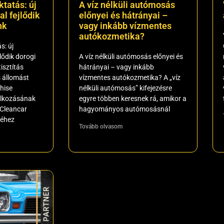
ktatás: új
A víz nélküli autómosás
l fejlődik
előnyei és hátrányai –
nk
vagy inkább vízmentes
autókozmetika?
s: új
lődik dorogi
A víz nélküli autómosás előnyei és
isztítás
hátrányai – vagy inkább
 állomást
vízmentes autókozmetika? A „víz
chise
nélküli autómosás” kifejezésre
lalkozásának
egyre többen keresnek rá, amikor a
-Cleancar
hagyományos autómosásnál
réhez
Tovább olvasom