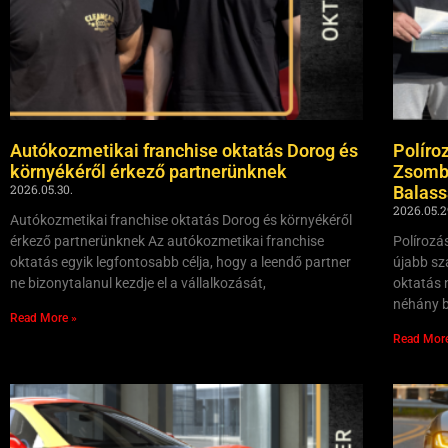
Autókozmetikai franchise oktatás Dorog és
Políro
környékéről érkező partnerünknek
Zsombo
2026.05.30.
Balas
2026.05.2
Autókozmetikai franchise oktatás Dorog és környékéről
érkező partnerünknek Az autókozmetikai franchise
Polírozá
oktatás egyik legfontosabb célja, hogy a leendő partner
újabb sz
ne bizonytalanul kezdje el a vállalkozását,
oktatás 
néhány b
Read More »
Read Mor