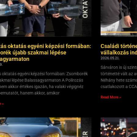
zás oktatás egyéni képzési formában:
Családi történ
rék újabb szakmai lépése
vállalkozás in
2026.05.21.
sagyarmaton
9.
Sárváron is új szint
s oktatás egyéni képzési formában: Zsomborék
történetté vált az 
akmai lépése Balassagyarmaton A Polírozás
Néhány hete számol
nem akkor értékes igazán, ha valaki végignéz
csatlakozott a CC
emutatót, hanem akkor, amikor
Read More »
e »