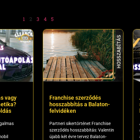
1
2
3
4
5
s vagy
Franchise szerződés
etika?
hosszabbítás a Balaton-
ldás
felvidéken
ugalmas
Partneri sikertörténet Franchise
szerződés hosszabbítás: Valentin
obil
újabb két évre tervez Balaton-