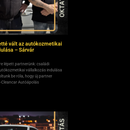
etté vált az autókozmetikai
dulása – Sárvár
re lépett partnerünk: családi
autókozmetikai vállalkozás indulása
tunk be róla, hogy új partner
A-Cleancar Autóápolás