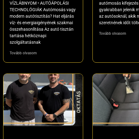
VÍZLÁBNYOM • AUTÓÁPOLÁSI
autómosás kifejezés
TECHNOLÓGIÁK Autómosás vagy
gyakrabban jelenik 
modern autótisztítás? Hat eljárás
az autósoknál, akik
víz- és energiaigényének szakmai
szeretnének időt tölt
összehasonlítása Az autó tisztán
Tovább olvasom
tartása hétköznapi
szolgáltatásnak
Tovább olvasom