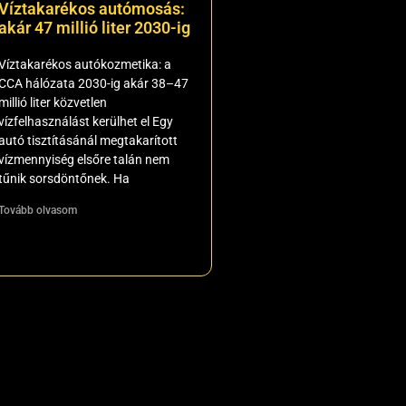
Víztakarékos autómosás:
akár 47 millió liter 2030-ig
Víztakarékos autókozmetika: a
CCA hálózata 2030-ig akár 38–47
millió liter közvetlen
vízfelhasználást kerülhet el Egy
autó tisztításánál megtakarított
vízmennyiség elsőre talán nem
tűnik sorsdöntőnek. Ha
Tovább olvasom