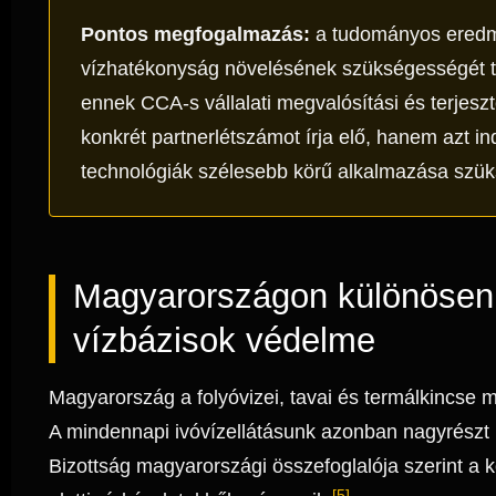
Pontos megfogalmazás:
a tudományos eredmé
vízhatékonyság növelésének szükségességét tá
ennek CCA-s vállalati megvalósítási és terjes
konkrét partnerlétszámot írja elő, hanem azt in
technológiák szélesebb körű alkalmazása szük
Magyarországon különösen fo
vízbázisok védelme
Magyarország a folyóvizei, tavai és termálkincse 
A mindennapi ivóvízellátásunk azonban nagyrészt 
Bizottság magyarországi összefoglalója szerint a 
[5]