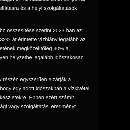
llátásra és a helyi szolgáltatások
bb összesítése szerint 2023-ban az
2%-át érintette vízhiány legalább az
letének megközelítőleg 30%-a,
lyen helyzetbe legalább időszakosan.
y részén egyszerűen elzárják a
 hogy egy adott időszakban a vízkivétel
 készletekre. Éppen ezért számít
gi vagy szolgáltatási eredményt