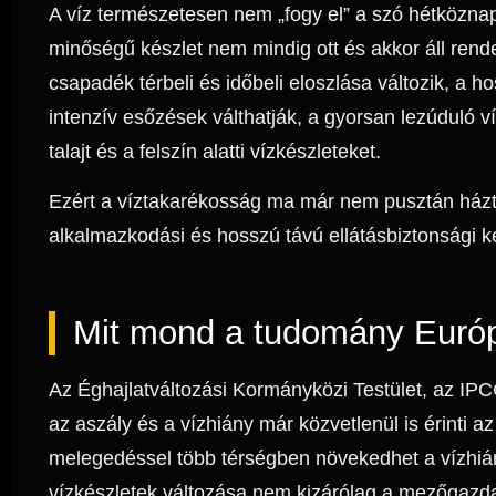
A víz természetesen nem „fogy el” a szó hétközna
minőségű készlet nem mindig ott és akkor áll rend
csapadék térbeli és időbeli eloszlása változik, a 
intenzív esőzések válthatják, a gyorsan lezúduló víz
talajt és a felszín alatti vízkészleteket.
Ezért a víztakarékosság ma már nem pusztán házta
alkalmazkodási és hosszú távú ellátásbiztonsági ké
Mit mond a tudomány Európ
Az Éghajlatváltozási Kormányközi Testület, az IPC
az aszály és a vízhiány már közvetlenül is érinti 
melegedéssel több térségben növekedhet a vízhiá
vízkészletek változása nem kizárólag a mezőgazdasá