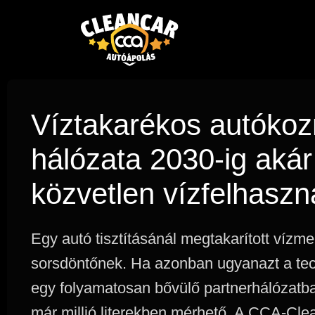
ELŐZŐ
Víztakarékos autóko
Vállalkozás indítás biztonságosan: Koppány törté
hálózata 2030-ig akár 
közvetlen vízfelhaszná
Egy autó tisztításánál megtakarított vízm
sorsdöntőnek. Ha azonban ugyanazt a tech
egy folyamatosan bővülő partnerhálózatb
már millió literekben mérhető. A CCA-Cle