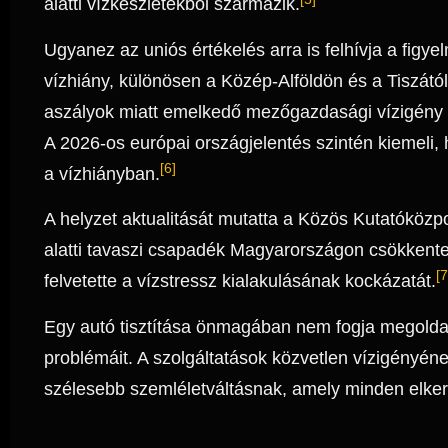
alatti vízkészletekből származik.
Ugyanez az uniós értékelés arra is felhívja a fig
vízhiány, különösen a Közép-Alföldön és a Tiszától
aszályok miatt emelkedő mezőgazdasági vízigény 
A 2026-os európai országjelentés szintén kiemeli, 
[6]
a vízhiányban.
A helyzet aktualitását mutatta a Közös Kutatóközpo
alatti tavaszi csapadék Magyarországon csökkentet
[7
felvetette a vízstressz kialakulásának kockázatát.
Egy autó tisztítása önmagában nem fogja megold
problémáit. A szolgáltatások közvetlen vízigényé
szélesebb szemléletváltásnak, amely minden elkerü