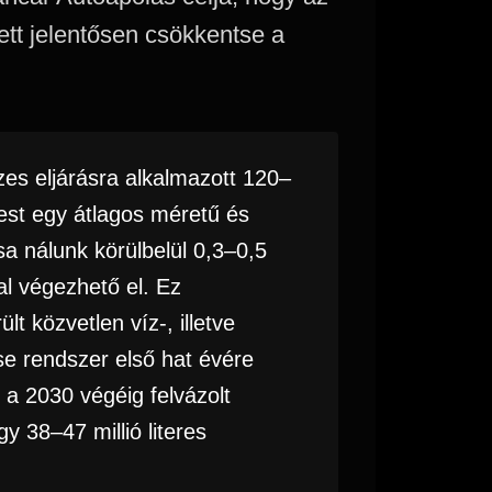
tt jelentősen csökkentse a
s eljárásra alkalmazott 120–
est egy átlagos méretű és
sa nálunk körülbelül 0,3–0,5
kal végezhető el. Ez
lt közvetlen víz-, illetve
ise rendszer első hat évére
, a 2030 végéig felvázolt
 38–47 millió literes