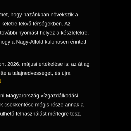
yelmet, hogy hazánkban növekszik a
 keletre fekvő térségekben. Az
további nyomást helyez a készletekre.
hogy a Nagy-Alföld különösen érintett
nt 2026. májusi értékelése is: az átlag
te a talajnedvességet, és újra
]
ani Magyarország vízgazdálkodási
nek csökkentése mégis része annak a
lhető felhasználást mérlegre tesz.