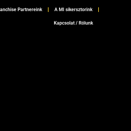
ranchise Partnereink
A MI sikersztorink
Kapcsolat / Rólunk
KÖVETKEZŐ
s hátrányai – vagy inkább vízmentes autókozmetika?