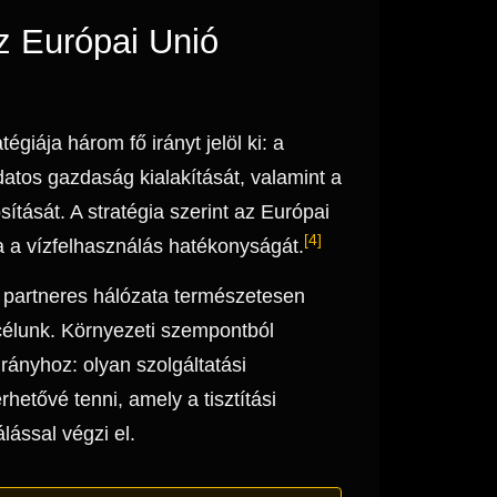
z Európai Unió
égiája három fő irányt jelöl ki: a
datos gazdaság kialakítását, valamint a
sítását. A stratégia szerint az Európai
[4]
a a vízfelhasználás hatékonyságát.
 partneres hálózata természetesen
 célunk. Környezeti szempontból
irányhoz: olyan szolgáltatási
hetővé tenni, amely a tisztítási
lással végzi el.