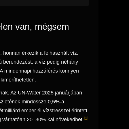
jelen van, mégsem
 honnan érkezik a felhasznált víz.
ú berendezést, a víz pedig néhány
n. A mindennapi hozzáférés könnyen
 kimeríthetetlen.
tnak. Az UN-Water 2025 januárjában
készletének mindössze 0,5%-a
milliárd ember él vízstresszel érintett
[1]
ig várhatóan 20–30%-kal növekedhet.