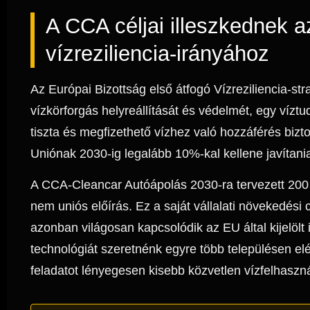
A CCA céljai illeszkednek a
vízreziliencia-irányához
Az Európai Bizottság első átfogó Vízreziliencia-strat
vízkörforgás helyreállítását és védelmét, egy víztu
tiszta és megfizethető vízhez való hozzáférés bizto
Uniónak 2030-ig legalább 10%-kal kellene javítani
A CCA-Cleancar Autóápolás 2030-ra tervezett 200
nem uniós előírás. Ez a saját vállalati növekedési
azonban világosan kapcsolódik az EU által kijelölt 
technológiát szeretnénk egyre több településen elér
feladatot lényegesen kisebb közvetlen vízfelhaszná