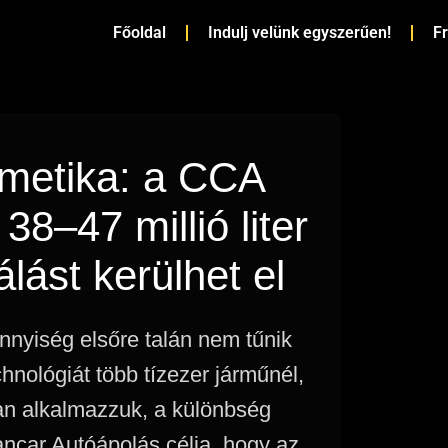
Főoldal
Indulj velünk egyszerűen!
F
zmetika: a CCA
nete a CCA START programmal
A víz nélküli autómosás előnyei é
38–47 millió liter
lást kerülhet el
ennyiség elsőre talán nem tűnik
nológiát több tízezer járműnél,
an alkalmazzuk, a különbség
ancar Autóápolás célja, hogy az