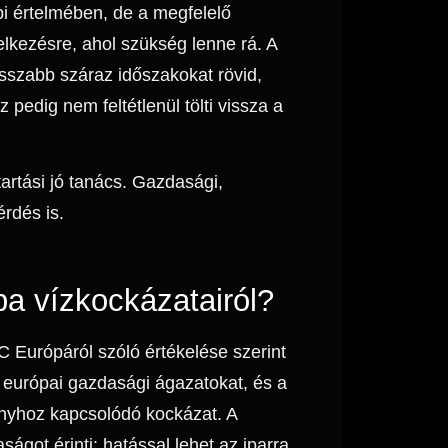
pi értelmében, de a megfelelő
elkezésre, ahol szükség lenne rá. A
hosszabb száraz időszakokat rövid,
 pedig nem feltétlenül tölti vissza a
rtási jó tanács. Gazdasági,
rdés is.
a vízkockázatairól?
C Európáról szóló értékelése szerint
az európai gazdasági ágazatokat, és a
nyhoz kapcsolódó kockázat. A
got érinti: hatással lehet az iparra,