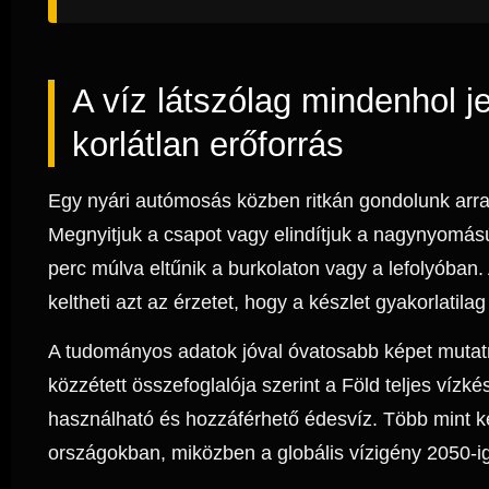
A víz látszólag mindenhol 
korlátlan erőforrás
Egy nyári autómosás közben ritkán gondolunk arra,
Megnyitjuk a csapot vagy elindítjuk a nagynyomás
perc múlva eltűnik a burkolaton vagy a lefolyóba
keltheti azt az érzetet, hogy a készlet gyakorlatilag
A tudományos adatok jóval óvatosabb képet muta
közzétett összefoglalója szerint a Föld teljes víz
használható és hozzáférhető édesvíz. Több mint két
országokban, miközben a globális vízigény 2050-