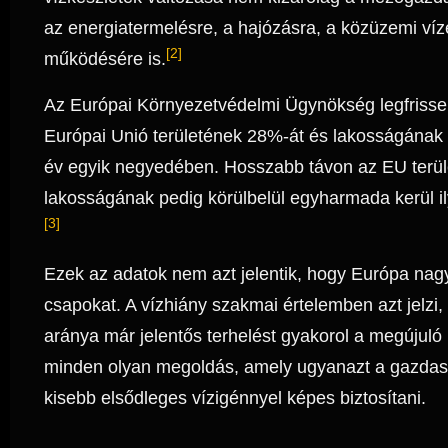
az energiatermelésre, a hajózásra, a közüzemi víze
[2]
működésére is.
Az Európai Környezetvédelmi Ügynökség legfrisse
Európai Unió területének 28%-át és lakosságának 3
év egyik negyedében. Hosszabb távon az EU terü
lakosságának pedig körülbelül egyharmada kerül i
[3]
Ezek az adatok nem azt jelentik, hogy Európa nag
csapokat. A vízhiány szakmai értelemben azt jelzi,
aránya már jelentős terhelést gyakorol a megújuló
minden olyan megoldás, amely ugyanazt a gazdasá
kisebb elsődleges vízigénnyel képes biztosítani.