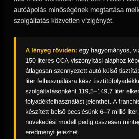
autóápolás minőségének megtartása melle
szolgáltatás közvetlen vízigényét.
A lényeg röviden:
egy hagyományos, vize
150 literes CCA-viszonyítási alaphoz kép
átlagosan szennyezett autó külső tisztítá
liter felhasználásra kész tisztítófolyadék
szolgáltatásonként 119,5–149,7 liter elkerü
folyadékfelhasználást jelenthet. A franch
készített belső becslésünk 6–7 millió liter
növekedési modell pedig összesen mintegy
eredményt jelezhet.