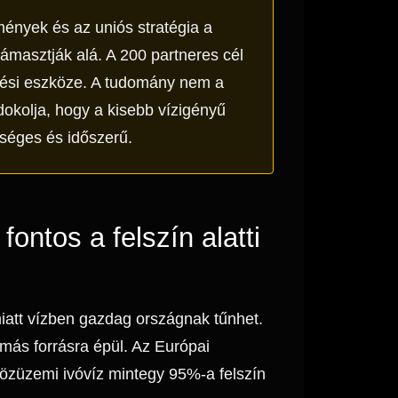
nyek és az uniós stratégia a
masztják alá. A 200 partneres cél
ztési eszköze. A tudomány nem a
dokolja, hogy a kisebb vízigényű
séges és időszerű.
ntos a felszín alatti
miatt vízben gazdag országnak tűnhet.
más forrásra épül. Az Európai
közüzemi ivóvíz mintegy 95%-a felszín