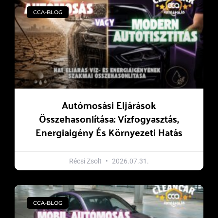
CCA-BLOG
Autómosási Eljárások
Összehasonlítása: Vízfogyasztás,
Energiaigény És Környezeti Hatás
Récsi Zsolt
2026.07.31.
CCA-BLOG