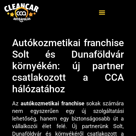
Autókozmetikai franchise
ELŐZŐ
KÖVETKEZŐ
Autókozmetikai franchise oktatás Dorog és környékéről érkező partnerünknek
Vállalkozás indítás biztonságosan: Koppány története a CCA START programmal
Solt és Dunaföldvár
környékén: új partner
csatlakozott a CCA
hálózatához
Az
autókozmetikai franchise
sokak számára
nem egyszerűen egy új szolgáltatási
lehetőség, hanem egy biztonságosabb út a
vállalkozói élet felé. Új partnerünk Solt,
Dunaföldvár és környékéről csatlakozott a