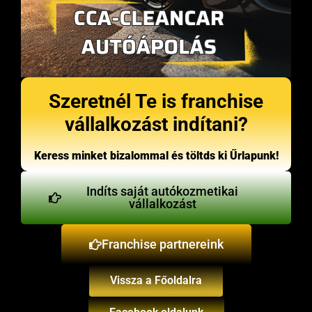
Szeretnél Te is franchise
vállalkozást indítani?
Keress minket bizalommal és töltds ki Űrlapunk!
Indíts saját autókozmetikai
vállalkozást
Franchise partnereink
Vissza a Főoldalra