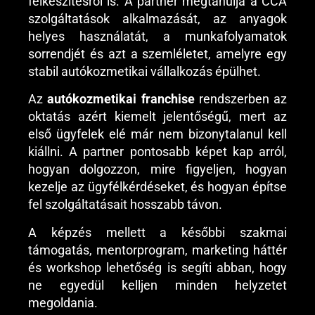
felkészítésről is. A partner megtanulja a CCA
szolgáltatások alkalmazását, az anyagok
helyes használatát, a munkafolyamatok
sorrendjét és azt a szemléletet, amelyre egy
stabil autókozmetikai vállalkozás épülhet.
Az
autókozmetikai franchise
rendszerben az
oktatás azért kiemelt jelentőségű, mert az
első ügyfelek elé már nem bizonytalanul kell
kiállni. A partner pontosabb képet kap arról,
hogyan dolgozzon, mire figyeljen, hogyan
kezelje az ügyfélkérdéseket, és hogyan építse
fel szolgáltatásait hosszabb távon.
A képzés mellett a későbbi szakmai
támogatás, mentorprogram, marketing háttér
és workshop lehetőség is segíti abban, hogy
ne egyedül kelljen minden helyzetet
megoldania.