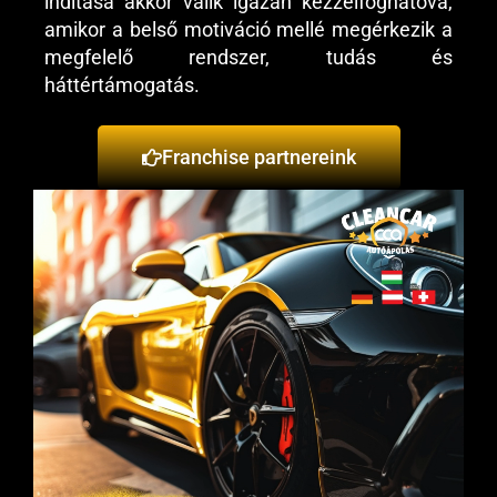
indítása akkor válik igazán kézzelfoghatóvá,
amikor a belső motiváció mellé megérkezik a
megfelelő rendszer, tudás és
háttértámogatás.
Franchise partnereink