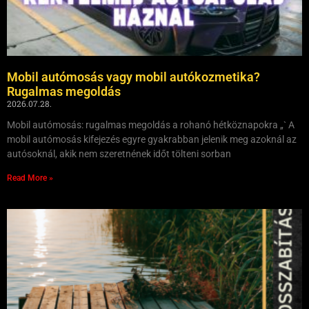
Mobil autómosás vagy mobil autókozmetika?
Rugalmas megoldás
2026.07.28.
Mobil autómosás: rugalmas megoldás a rohanó hétköznapokra „` A
mobil autómosás kifejezés egyre gyakrabban jelenik meg azoknál az
autósoknál, akik nem szeretnének időt tölteni sorban
Read More »