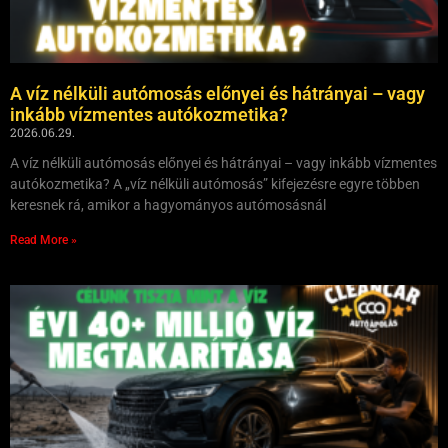
A víz nélküli autómosás előnyei és hátrányai – vagy
inkább vízmentes autókozmetika?
2026.06.29.
A víz nélküli autómosás előnyei és hátrányai – vagy inkább vízmentes
autókozmetika? A „víz nélküli autómosás” kifejezésre egyre többen
keresnek rá, amikor a hagyományos autómosásnál
Read More »