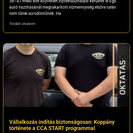
38–47 millió liter közvetlen vízfelhasználást kerülhet el Egy
autó tisztításánál megtakarított vízmennyiség elsőre talán
nem tűnik sorsdöntőnek. Ha
Tovább olvasom
Vállalkozás indítás biztonságosan: Koppány
története a CCA START programmal