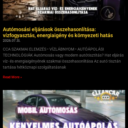
Autómosási eljárások összehasonlítása:
vízfogyasztás, energiaigény és környezeti hatás
2026.07.31.
CCA SZAKMAI ELEMZÉS • VÍZLÁBNYOM • AUTÓÁPOLÁSI
TECHNOLÓGIÁK Autómosás vagy modern autótisztítás? Hat eljárás
víz- és energiaigényének szakmai összehasonlítása Az autó tisztán
tartása hétköznapi szolgáltatásnak
Read More »