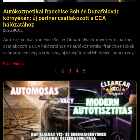
Autókozmetikai franchise Solt és Dunaföldvár
környékén: új partner csatlakozott a CCA
hálózatához
2026.06.05.
Autókozmetikai franchise Solt és Dunaföldvár környékén: új partner
csatlakozott a CCA hálózatához Az autókozmetikai franchise sokak
számára nem egyszerűen egy új szolgáltatási lehetőség, hanem egy
Read More »
1
2
3
4
5