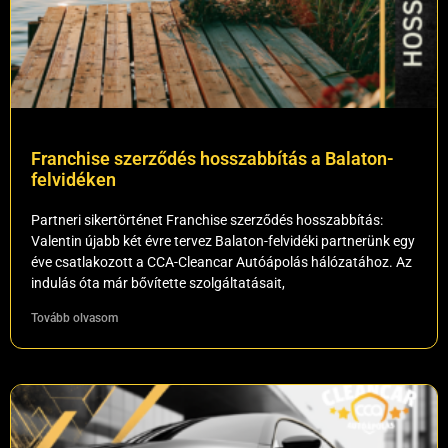
Franchise szerződés hosszabbítás a Balaton-
felvidéken
Partneri sikertörténet Franchise szerződés hosszabbítás:
Valentin újabb két évre tervez Balaton-felvidéki partnerünk egy
éve csatlakozott a CCA-Cleancar Autóápolás hálózatához. Az
indulás óta már bővítette szolgáltatásait,
Tovább olvasom