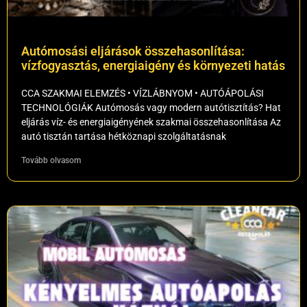
Autómosási eljárások összehasonlítása:
vízfogyasztás, energiaigény és környezeti hatás
CCA SZAKMAI ELEMZÉS • VÍZLÁBNYOM • AUTÓÁPOLÁSI
TECHNOLÓGIÁK Autómosás vagy modern autótisztítás? Hat
eljárás víz- és energiaigényének szakmai összehasonlítása Az
autó tisztán tartása hétköznapi szolgáltatásnak
Tovább olvasom