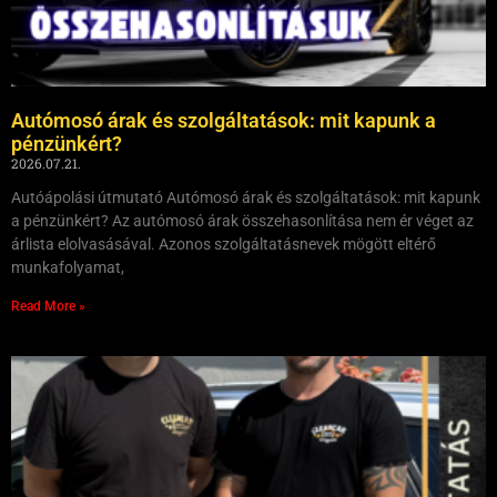
Autómosó árak és szolgáltatások: mit kapunk a
pénzünkért?
2026.07.21.
Autóápolási útmutató Autómosó árak és szolgáltatások: mit kapunk
a pénzünkért? Az autómosó árak összehasonlítása nem ér véget az
árlista elolvasásával. Azonos szolgáltatásnevek mögött eltérő
munkafolyamat,
Read More »