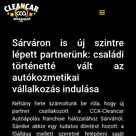
Sárváron is új szintre
ELŐZŐ
KÖVETKEZŐ
Folytatódik az erős május: Dorogról is új partner csatlakozott
Polírozás oktatás egyéni képzési formában: Zsomborék újabb szakmai lépése Balassagyarmaton
lépett partnerünk: családi
történetté vált az
autókozmetikai
vállalkozás indulása
Néhány hete számoltunk be róla, hogy új
partner csatlakozott a CCA-Cleancar
Autóápolás franchise hálózatához Sárvárról.
Sándor akkor egy tudatos döntést hozott: a
főállása mellett szeretné felépíteni saját