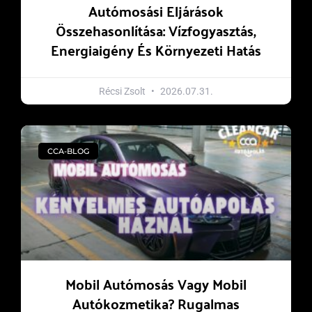
Autómosási Eljárások
Összehasonlítása: Vízfogyasztás,
Energiaigény És Környezeti Hatás
Récsi Zsolt
2026.07.31.
CCA-BLOG
Mobil Autómosás Vagy Mobil
Autókozmetika? Rugalmas