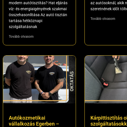
modern autótisztítás? Hat eljárás
az autósoknál, akik
víz- és energiaigényének szakmai
szeretnének időt tölt
összehasonlítása Az autó tisztán
Tovább olvasom
tartása hétköznapi
szolgáltatásnak
Tovább olvasom
Autókozmetikai
Kárpittisztítás o
vállalkozás Egerben –
szolgáltatásokka