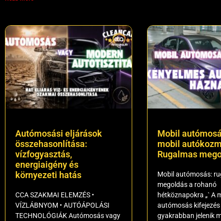
Autómosási eljárások
Mobil autómosá
összehasonlítása:
mobil autókozm
vízfogyasztás,
Rugalmas mego
energiaigény és
környezeti hatás
Mobil autómosás: r
megoldás a rohanó
CCA SZAKMAI ELEMZÉS •
hétköznapokra „` A m
VÍZLÁBNYOM • AUTÓÁPOLÁSI
autómosás kifejezés
TECHNOLÓGIÁK Autómosás vagy
gyakrabban jelenik 