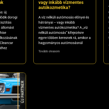
nk
vagy inkább vízmentes
autókozmetika?
s: új
lődik dorogi
A víz nélküli autómosás előnyei és
isztítás
hátrányai – vagy inkább
 állomást
vízmentes autókozmetika? A „víz
chise
nélküli autómosás” kifejezésre
lalkozásának
egyre többen keresnek rá, amikor a
-Cleancar
hagyományos autómosásnál
réhez
Tovább olvasom