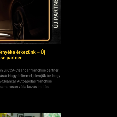
örnyéke érkezünk – Új
se partner
n új CCA-Cleancar franchise partner
zását Nagy örömmel jelentjük be, hogy
-Cleancar Autóápolás franchise
 hamarosan vállalkozás indítás