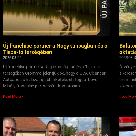
Új franchise partner a Nagykunságban és a
Balato
Tisza-tó térségében
oktat
2025.08.24.
2025.08.1
Új franchise partner a Nagykunságban és a Tisza-tó
Örvényes
térségében Örömmel jelentjük be, hogy a CCA-Cleancar
sikerese
Autóápolás hálózat újabb elkötelezett taggal bővül.
örömmel 
Mihály franchise partnerként hamarosan
sikerese
Read More »
Read Mor