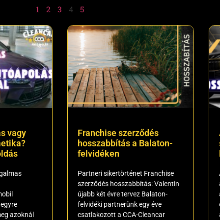
1
2
3
4
5
s vagy
Franchise szerződés
etika?
hosszabbítás a Balaton-
ldás
felvidéken
ugalmas
Partneri sikertörténet Franchise
szerződés hosszabbítás: Valentin
obil
újabb két évre tervez Balaton-
 egyre
felvidéki partnerünk egy éve
meg azoknál
csatlakozott a CCA-Cleancar