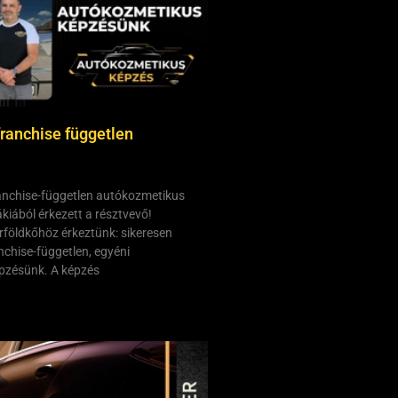
franchise független
franchise-független autókozmetikus
kiából érkezett a résztvevő!
földkőhöz érkeztünk: sikeresen
anchise-független, egyéni
pzésünk. A képzés