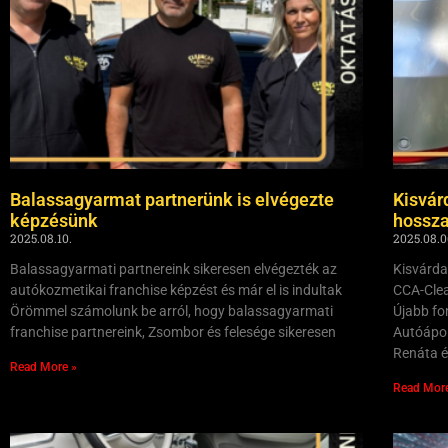
Balassagyarmat partnerünk is elvégezte
Kisvár
képzésünk
hossza
2025.08.10.
2025.08.0
Balassagyarmati partnereink sikeresen elvégezték az
Kisvárda
autókozmetikai franchise képzést és már el is indultak
CCA-Clea
Örömmel számolunk be arról, hogy balassagyarmati
Újabb fo
franchise partnereink, Zsombor és felesége sikeresen
Autóápol
Renáta 
Read More »
Read Mor