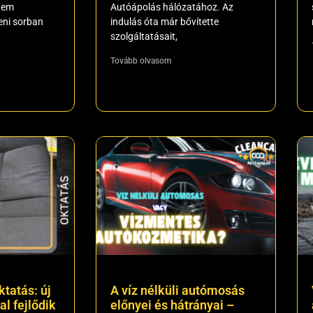
 nem
Autóápolás hálózatához. Az
eni sorban
indulás óta már bővítette
szolgáltatásait,
Tovább olvasom
ktatás: új
A víz nélküli autómosás
l fejlődik
előnyei és hátrányai –