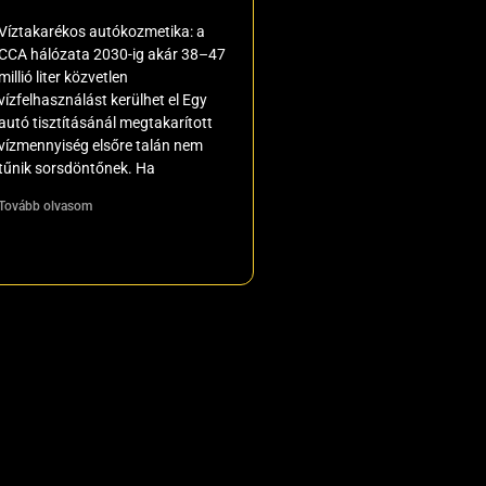
Víztakarékos autókozmetika: a
CCA hálózata 2030-ig akár 38–47
millió liter közvetlen
vízfelhasználást kerülhet el Egy
autó tisztításánál megtakarított
vízmennyiség elsőre talán nem
tűnik sorsdöntőnek. Ha
Tovább olvasom