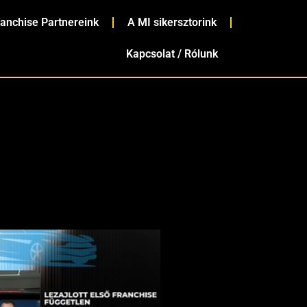
ranchise Partnereink
A MI sikersztorink
Kapcsolat / Rólunk