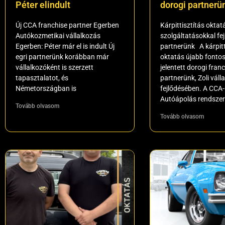
Péter elindult
dorogi partnerü
Új CCA franchise partner Egerben
Kárpittisztítás oktatá
Autókozmetikai vállalkozás
szolgáltatásokkal fej
Egerben: Péter már el is indult Új
partnerünk A kárpitt
egri partnerünk korábban már
oktatás újabb fontos
vállalkozóként is szerzett
jelentett dorogi fran
tapasztalatot, és
partnerünk, Zoli vál
Németországban is
fejlődésében. A CCA
Autóápolás rendsze
Tovább olvasom
Tovább olvasom