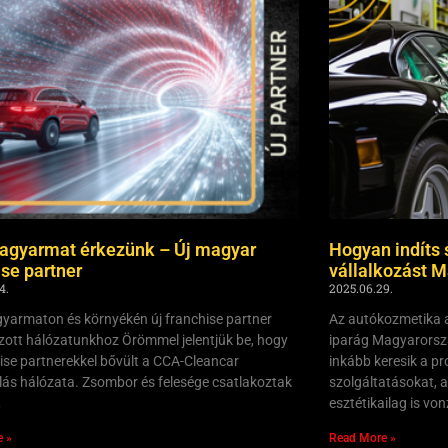
agyarmat érkezünk – Új magyar
Hogyan indíts 
ise partner
vállalkozást 
4.
2025.06.29.
yarmaton és környékén új franchise partner
Az autókozmetika a
zott hálózatunkhoz Örömmel jelentjük be, hogy
iparág Magyarorsz
hise partnerekkel bővült a CCA-Cleancar
inkább keresik a pr
ás hálózata. Zsombor és felesége csatlakoztak
szolgáltatásokat, 
,
esztétikailag is vo
e »
Read More »