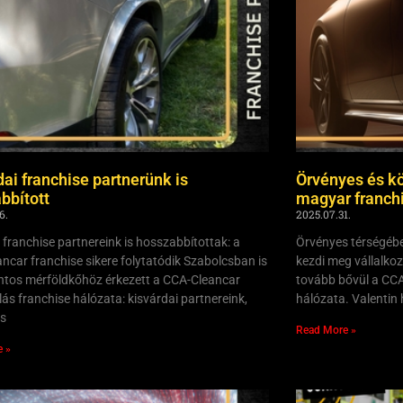
dai franchise partnerünk is
Örvényes és k
bbított
magyar franchi
6.
2025.07.31.
 franchise partnereink is hosszabbítottak: a
Örvényes térségébe
ncar franchise sikere folytatódik Szabolcsban is
kezdi meg vállalko
ntos mérföldkőhöz érkezett a CCA-Cleancar
tovább bővül a CCA
ás franchise hálózata: kisvárdai partnereink,
hálózata. Valentin
és
Read More »
e »