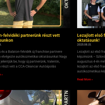
n-felvidéki partnerünk részt vett
Lezajlott első 
ásunkon
oktatásunk!
8.
2025.08.15.
 és a Balaton-felvidék új franchise partnere
Lezajlott az első 
n elvégezte autókozmetikai oktatásunkat Nagy
képzésünk – Szlová
jelentjük be, hogy új partnerünk, Valentin,
augusztus 4-én mér
n részt vett a CCA-Cleancar Autóápolás
lezajlott az első fr
autókozmetikus ké
e »
Read More »