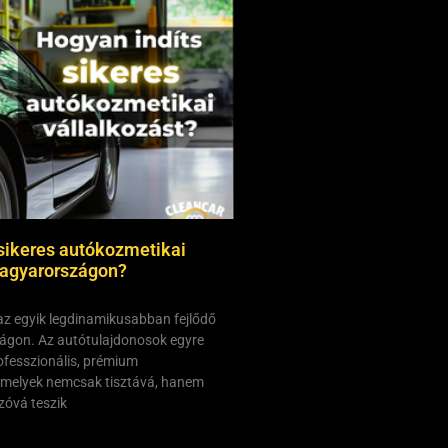
sikeres autókozmetikai
Magyarországon?
z egyik legdinamikusabban fejlődő
ágon. Az autótulajdonosok egyre
ofesszionális, prémium
amelyek nemcsak tisztává, hanem
nzóvá teszik