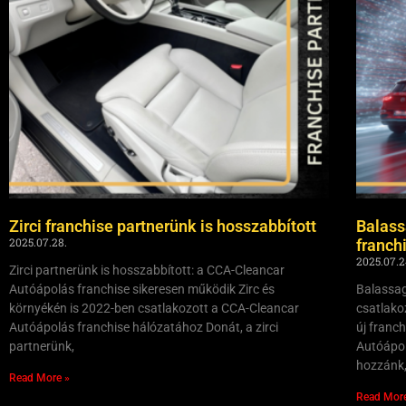
Zirci franchise partnerünk is hosszabbított
Balass
2025.07.28.
franch
2025.07.2
Zirci partnerünk is hosszabbított: a CCA-Cleancar
Autóápolás franchise sikeresen működik Zirc és
Balassag
környékén is 2022-ben csatlakozott a CCA-Cleancar
csatlako
Autóápolás franchise hálózatához Donát, a zirci
új franc
partnerünk,
Autóápol
hozzánk
Read More »
Read Mor