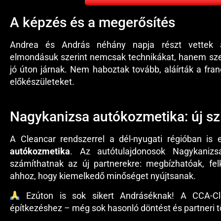
A képzés és a megerősítés
Andrea és András néhány napja részt vette
elmondásuk szerint nemcsak technikákat, hanem szem
jó úton járnak. Nem haboztak tovább, aláírták a fr
előkészületeket.
Nagykanizsa autókozmetika: új szi
A Cleancar rendszerrel a dél-nyugati régióban is 
autókozmetika
. Az autótulajdonosok Nagykaniz
számíthatnak az új partnerekre: megbízhatóak, f
ahhoz, hogy kiemelkedő minőséget nyújtsanak.
Ezúton is sok sikert Andráséknak! A CCA-C
építkezéshez – még sok hasonló döntést és partneri tö