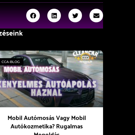
zéseink
CCA-BLOG
Mobil Autómosás Vagy Mobil
Autókozmetika? Rugalmas
Megoldás