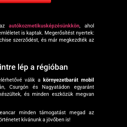
k az
autókozmetikusképzésünkkön
, ahol
léletet is kaptak. Megerősítést nyertek:
anchise szerződést, és már megkezdték az
ntre lép a régióban
elérhetővé válik a
környezetbarát mobil
sán, Csurgón és Nagyatádon egyaránt
elkészültek, és minden eszközük megvan
leancar minden támogatást megad az
rténetet kívánunk a jövőben is!