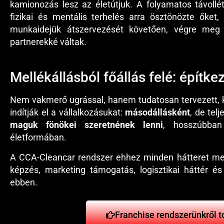
kamionozás lesz az életútjuk. A folyamatos távoll
fizikai és mentális terhelés arra ösztönözte őket,
munkaidejük átszervezését követően, végre meg t
partnerekké váltak.
Mellékállásból főállás felé: építke
Nem vakmerő ugrással, hanem tudatosan tervezett, k
indítják el a vállalkozásukat:
másodállásként
, de tel
maguk fönökei szeretnének lenni
, hosszúbban 
életformában.
A CCA-Cleancar rendszer ehhez minden hátteret me
képzés, marketing támogatás, logisztikai háttér és
ebben.
Franchise rendszerünkről t