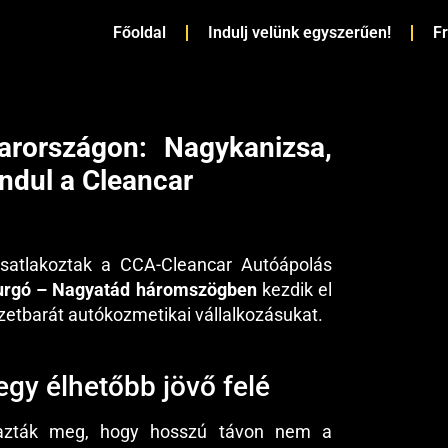
Főoldal
Indulj velünk egyszerűen!
F
arországon: Nagykanizsa,
ndul a Cleancar
nyékén hamarosan jön a CCA-Cleancar!
csatlakoztak a CCA-Cleancar Autóápolás
urgó – Nagyatád háromszögben
kezdik el
ezetbarát autókozmetikai vállalkozásukat.
gy élhetőbb jövő felé
azták meg, hogy hosszú távon nem a