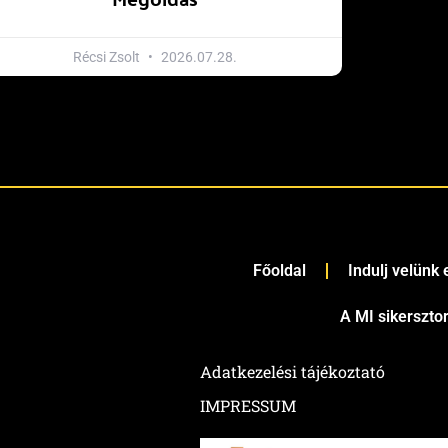
Récsi Zsolt
2026.07.28.
Főoldal
Indulj velünk
A MI sikerszto
Adatkezelési tájékoztató
IMPRESSUM