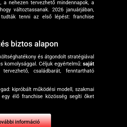
ét, a nehezen tervezhető mindennapok, a
 hogy változtassanak. 2026 januárjában,
udták tenni az első lépést: franchise
zés biztos alapon
öltséghatékony és átgondolt stratégiával
jes komolysággal. Céljuk egyértelmű:
saját
tervezhető, családbarát, fenntartható
gad: kipróbált működési modell, szakmai
 egy élő franchise közösség segíti őket
ovábbi információ