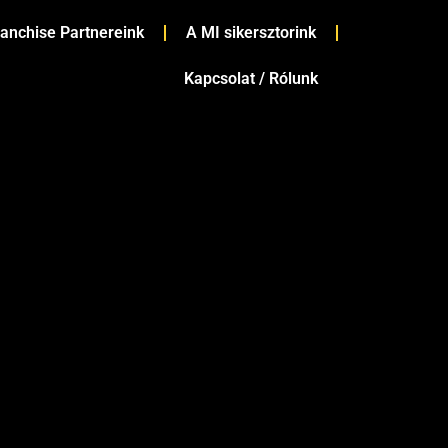
ranchise Partnereink
A MI sikersztorink
Kapcsolat / Rólunk
KÖVETKEZŐ
Autókozmetikai piaci elemzés 2026