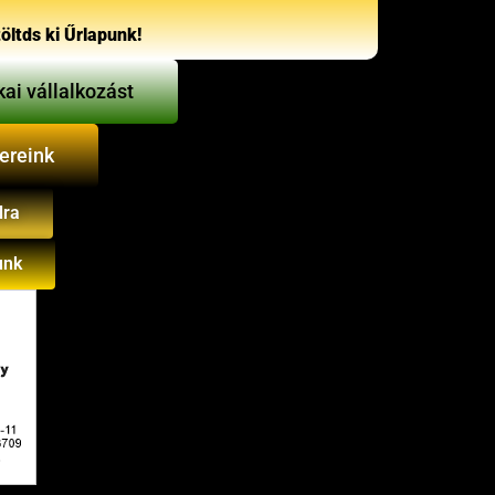
öltds ki Űrlapunk!
kai vállalkozást
ereink
lra
unk