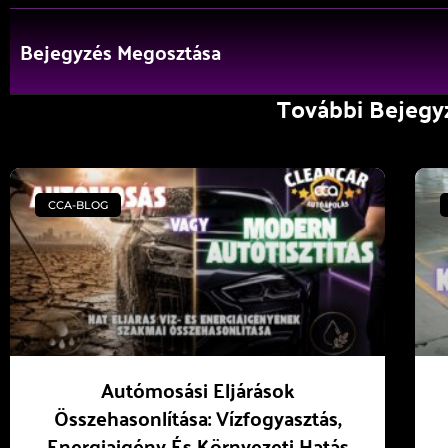
Bejegyzés Megosztása
További Bejegy
CCA-BLOG
Autómosási Eljárások
Összehasonlítása: Vízfogyasztás,
Energiaigény És Környezeti Hatás