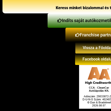
Keress minket bizalommal és t
Indíts saját autókozmeti
Franchise partn
Vissza a Főolda
Facebook oldal