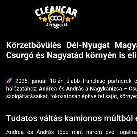
Körzetbővülés Dél-Nyugat Magy
ELŐZŐ
Csurgó és Nagyatád környén is eli
Újabb partner csatlakozott hozzánk: Bicskén is kör
2026. január 18-án újabb franchise partnerek 
hálózatához:
Andrea és András a Nagykanizsa – Cs
szolgáltatásaikat, fokozatosan építve fel saját, körny
Tudatos váltás kamionos múltból e
Andrea és András több mint három éve fogalm