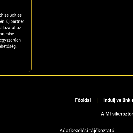
hise Solt és
n: új partner
hálózatához
ranchise
egyszerűen
lehetőség,
Főoldal
Indulj velünk
A MI sikerszto
Adatkezelési tájékoztató