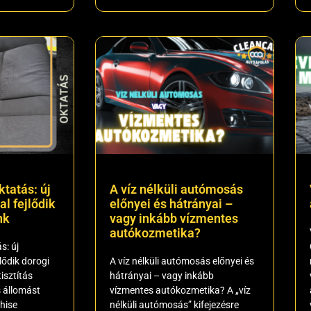
ktatás: új
A víz nélküli autómosás
l fejlődik
előnyei és hátrányai –
nk
vagy inkább vízmentes
autókozmetika?
s: új
lődik dorogi
A víz nélküli autómosás előnyei és
isztítás
hátrányai – vagy inkább
 állomást
vízmentes autókozmetika? A „víz
chise
nélküli autómosás” kifejezésre