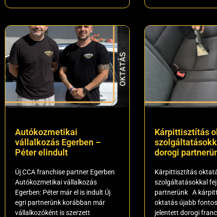
Autókozmetikai
Kárpittisztítás o
vállalkozás Egerben –
szolgáltatásokka
Péter elindult
dorogi partnerü
Új CCA franchise partner Egerben
Kárpittisztítás oktatá
Autókozmetikai vállalkozás
szolgáltatásokkal fej
Egerben: Péter már el is indult Új
partnerünk A kárpitt
egri partnerünk korábban már
oktatás újabb fontos
vállalkozóként is szerzett
jelentett dorogi fran