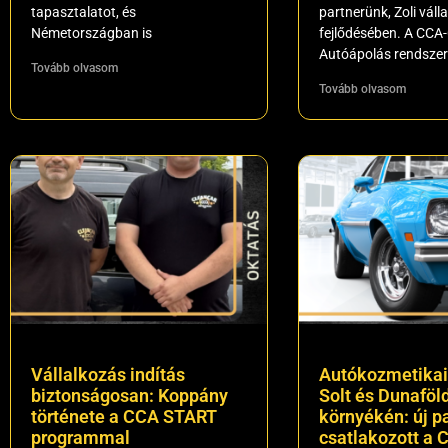
tapasztalatot, és
partnerünk, Zoli vál
Németországban is
fejlődésében. A CCA
Autóápolás rendsze
Tovább olvasom
Tovább olvasom
Vállalkozás indítás
Autókozmetikai
biztonságosan: Koppány
Solt és Dunaföl
története a CCA START
környékén: új p
programmal
csatlakozott a 