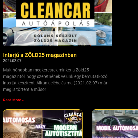
Interjú a ZÖLD25 magazinban
2021.02.07.
Múlt hónapban megkerestek minket a Zöld25
magazintól, hogy szeretnének velünk egy bemutatkozó
interjút készíteni. Álltunk elébe és ma (2021.02.07) már
meg is történt a műsor
Read More »