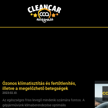
Ózonos klímatisztítás és fertőtlenítés,
illetve a megelőzhető betegségek
2023.02.10.
Az egészséges friss levegő mindenki számára fontos. A
gépjárművünk klímaberendezése optimális