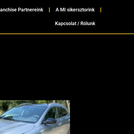
ranchise Partnereink
A MI sikersztorink
Kapcsolat / Rólunk