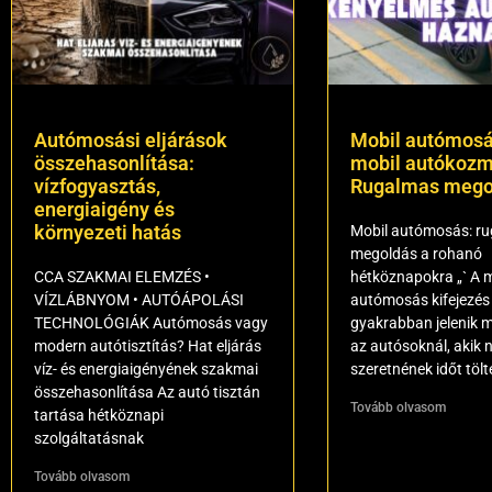
Autómosási eljárások
Mobil autómosá
összehasonlítása:
mobil autókozm
vízfogyasztás,
Rugalmas mego
energiaigény és
környezeti hatás
Mobil autómosás: r
megoldás a rohanó
CCA SZAKMAI ELEMZÉS •
hétköznapokra „` A m
VÍZLÁBNYOM • AUTÓÁPOLÁSI
autómosás kifejezés
TECHNOLÓGIÁK Autómosás vagy
gyakrabban jelenik 
modern autótisztítás? Hat eljárás
az autósoknál, akik
víz- és energiaigényének szakmai
szeretnének időt tölt
összehasonlítása Az autó tisztán
Tovább olvasom
tartása hétköznapi
szolgáltatásnak
Tovább olvasom