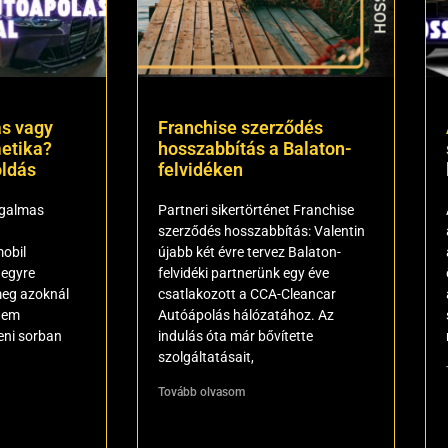
s vagy
Franchise szerződés
etika?
hosszabbítás a Balaton-
ldás
felvidéken
ugalmas
Partneri sikertörténet Franchise
szerződés hosszabbítás: Valentin
obil
újabb két évre tervez Balaton-
 egyre
felvidéki partnerünk egy éve
meg azoknál
csatlakozott a CCA-Cleancar
 nem
Autóápolás hálózatához. Az
eni sorban
indulás óta már bővítette
szolgáltatásait,
Tovább olvasom