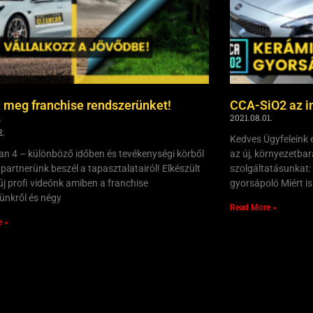
 meg franchise rendszerünket!
CCA-SiO2 az in
2021.08.01.
)
2.
Kedves Ügyfeleink 
an 4 – különböző időben és tevékenységi körből
az új, környezetbar
 partnerünk beszél a tapasztalatairól! Elkészült
szolgáltatásunkat:
j profi videónk amiben a franchise
gyorsápoló Miért is
ünkről és négy
Read More »
e »