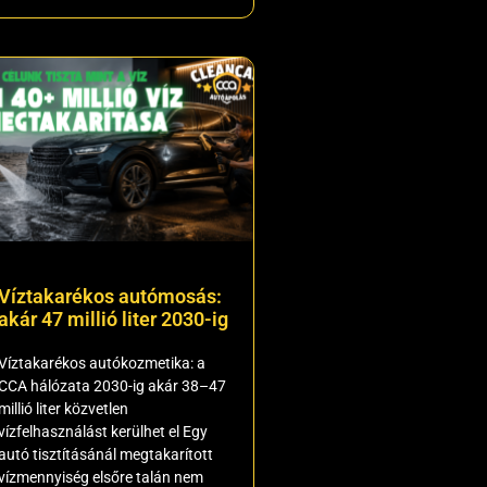
Víztakarékos autómosás:
akár 47 millió liter 2030-ig
Víztakarékos autókozmetika: a
CCA hálózata 2030-ig akár 38–47
millió liter közvetlen
vízfelhasználást kerülhet el Egy
autó tisztításánál megtakarított
vízmennyiség elsőre talán nem