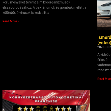
körülményeket teremt a mikroorganizmusok
elszaporodásához. A baktériumok és gombák mellett a
különböző vírusok is kedvelik a
Read More »
Ismerd
(videó
2023.01.0
A videób
érkező –
vadonatú
rendszer
Read Mor