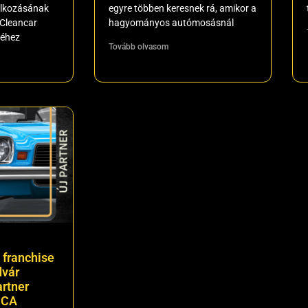
lalkozásának
egyre többen keresnek rá, amikor a
-Cleancar
hagyományos autómosásnál
réhez
Tovább olvasom
 franchise
dvár
artner
CCA