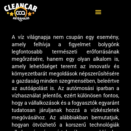
A víz világnapja nem csupán egy esemény,
ELŐZŐ
KÖVETKEZŐ
amely felhívja a figyelmet bolygónk
Szegedi franchise partnerünk is a szerződés hosszabbítást választotta!
Új partner csatlakozott: Püspökladány
legfontosabb természeti erőforrásának
megőrzésére, hanem egy olyan alkalom is,
amely lehetőséget teremt az innovatív és
környezetbarát megoldások népszerűsítésére
a gazdaság minden szegmensében, beleértve
az autóápolást is. Az autómosási iparban a
vízhasználat jelentős, ezért különösen fontos,
hogy a vállalkozások és a fogyasztók egyaránt
tudatosan járuljanak hozzá a vízkészletek
megóvásához. Az alábbiakban bemutatjuk,
hogyan ötvözhető a korszerű technológiák