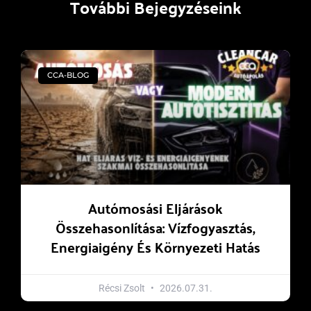
További Bejegyzéseink
CCA-BLOG
Autómosási Eljárások
Összehasonlítása: Vízfogyasztás,
Energiaigény És Környezeti Hatás
Récsi Zsolt
2026.07.31.