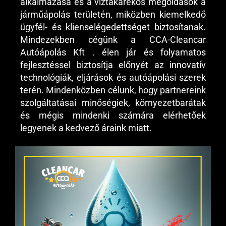
alkalmazása és a víztakarékos megoldások a
járműápolás területén, miközben kiemelkedő
ügyfél- és klienselégedettséget biztosítanak.
Mindezekben cégünk a CCA-Cleancar
Autóápolás Kft . élen jár és folyamatos
fejlesztéssel biztosítja előnyét az innovatív
technológiák, eljárások és autóápolási szerek
terén. Mindenközben célunk, hogy partnereink
szolgáltatásai minőségiek, környezetbarátak
és mégis mindenki számára elérhetőek
legyenek a kedvező áraink miatt.