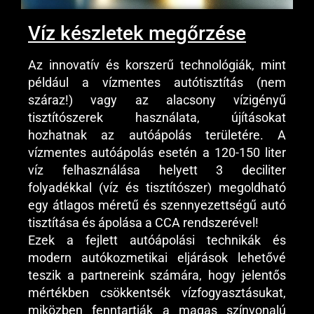
Víz készletek megőrzése
Az innovatív és korszerű technológiák, mint
például a vízmentes autótisztítás (nem
száraz!) vagy az alacsony vízigényű
tisztítószerek használata, újításokat
hozhatnak az autóápolás területére. A
vízmentes autóápolás esetén a 120-150 liter
víz felhasználása helyett 3 deciliter
folyadékkal (víz és tisztítószer) megoldható
egy átlagos méretű és szennyezettségű autó
tisztítása és ápolása a CCA rendszerével!
Ezek a fejlett autóápolási technikák és
modern autókozmetikai eljárások lehetővé
teszik a partnereink számára, hogy jelentős
mértékben csökkentsék vízfogyasztásukat,
miközben fenntartják a magas színvonalú