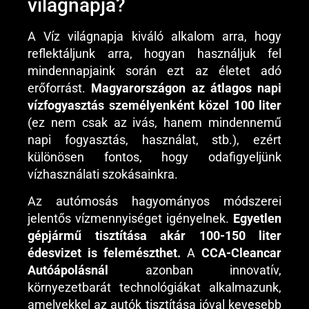
világnapja?
A Víz világnapja kiváló alkalom arra, hogy
reflektáljunk arra, hogyan használjuk fel
mindennapjaink során ezt az életet adó
erőforrást.
Magyarországon az átlagos napi
vízfogyasztás személyenként közel 100 liter
(ez nem csak az ivás, hanem mindennemű
napi fogyasztás, használat, stb.), ezért
különösen fontos, hogy odafigyeljünk
vízhasználati szokásainkra.
Az autómosás hagyományos módszerei
jelentős vízmennyiséget igényelnek.
Egyetlen
gépjármű tisztítása akár 100-150 liter
édesvizet is felemészthet.
A
CCA-Cleancar
Autóápolásnál
azonban innovatív,
környezetbarát technológiákat alkalmazunk,
amelyekkel az autók tisztítása jóval kevesebb