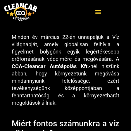
Minden év március 22-én ünnepeljük a Víz
ELŐZŐ
KÖVETKEZŐ
világnapját, amely globálisan felhívja a
Sopron érkezünk – Új franchise partner
Pápai partnerünk elvégezte oktatásunk!
figyelmet bolygónk egyik legértékesebb
erőforrásának védelmére és megóvására. A
CCA-Cleancar Autóápolás Kft.
-nél hiszünk
abban, hogy környezetünk megóvása
mindannyiunk felelőssége, ezért
tevékenységünk középpontjában a
fenntarthatóság és a környezetbarát
megoldások állnak.
Miért fontos számunkra a víz