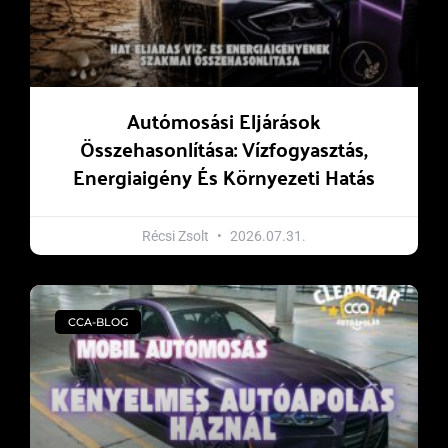
Autómosási Eljárások
Összehasonlítása: Vízfogyasztás,
Energiaigény És Környezeti Hatás
Récsi Zsolt
2026.07.31.
CCA-BLOG