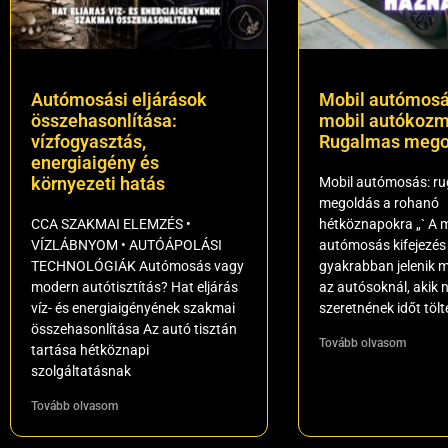
Autómosási eljárások
Mobil autómosá
összehasonlítása:
mobil autókozm
vízfogyasztás,
Rugalmas mego
energiaigény és
környezeti hatás
Mobil autómosás: r
megoldás a rohanó
CCA SZAKMAI ELEMZÉS •
hétköznapokra „` A m
VÍZLÁBNYOM • AUTÓÁPOLÁSI
autómosás kifejezés
TECHNOLÓGIÁK Autómosás vagy
gyakrabban jelenik 
modern autótisztítás? Hat eljárás
az autósoknál, akik
víz- és energiaigényének szakmai
szeretnének időt tölt
összehasonlítása Az autó tisztán
Tovább olvasom
tartása hétköznapi
szolgáltatásnak
Tovább olvasom