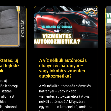
ktatás: új
A víz nélküli autómosás
l fejlődik
előnyei és hátrányai –
nk
vagy inkább vízmentes
autókozmetika?
s: új
lődik dorogi
A víz nélküli autómosás előnyei és
isztítás
hátrányai – vagy inkább
 állomást
vízmentes autókozmetika? A „víz
chise
nélküli autómosás” kifejezésre
lalkozásának
egyre többen keresnek rá, amikor a