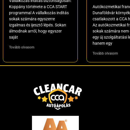
Vállalkozás indítás biztonságosan:
Koppány története a CCA START
Autókozmetikai franc
programmal A vállalkozás indítás
Dunaföldvár környéké
sokak számára egyszerre
csatlakozott a CCA 
izgalmas és ijesztő lépés. Sokan
Az autókozmetikai f
álmodnak arról, hogy egyszer
sokak számára nem 
saját
egy új szolgáltatási 
hanem egy
Tovább olvasom
Tovább olvasom