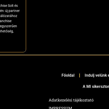
hise Solt és
n: új partner
hálózatához
ranchise
egyszerűen
lehetőség,
Főoldal
Indulj velünk
A MI sikerszto
Adatkezelési tájékoztató
IMPRESSUM