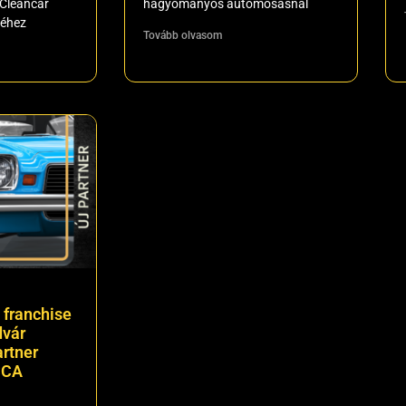
-Cleancar
hagyományos autómosásnál
réhez
Tovább olvasom
 franchise
dvár
artner
CCA