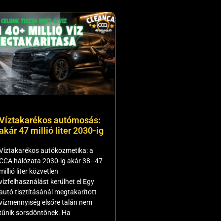
Víztakarékos autómosás:
akár 47 millió liter 2030-ig
Víztakarékos autókozmetika: a
CCA hálózata 2030-ig akár 38–47
millió liter közvetlen
vízfelhasználást kerülhet el Egy
autó tisztításánál megtakarított
vízmennyiség elsőre talán nem
tűnik sorsdöntőnek. Ha