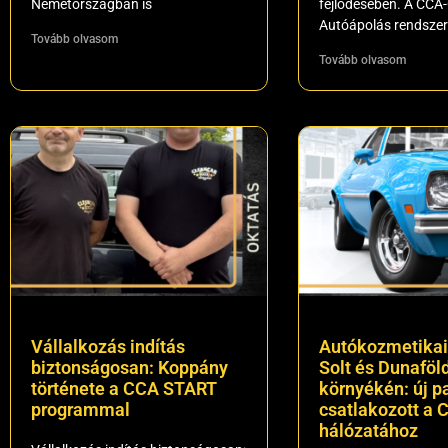
Németországban is
fejlődésében. A CCA
Autóápolás rendsze
Tovább olvasom
Tovább olvasom
Vállalkozás indítás
Autókozmetikai
biztonságosan: Koppány
Solt és Dunaföl
története a CCA START
környékén: új p
programmal
csatlakozott a 
hálózatához