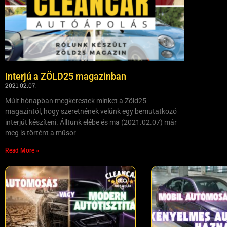
Interjú a ZÖLD25 magazinban
2021.02.07.
Múlt hónapban megkerestek minket a Zöld25
magazintól, hogy szeretnének velünk egy bemutatkozó
interjút készíteni. Álltunk elébe és ma (2021.02.07) már
meg is történt a műsor
Read More »