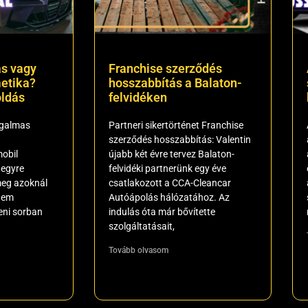
s vagy
Franchise szerződés
etika?
hosszabbítás a Balaton-
ldás
felvidéken
ugalmas
Partneri sikertörténet Franchise
szerződés hosszabbítás: Valentin
obil
újabb két évre tervez Balaton-
 egyre
felvidéki partnerünk egy éve
meg azoknál
csatlakozott a CCA-Cleancar
 nem
Autóápolás hálózatához. Az
eni sorban
indulás óta már bővítette
szolgáltatásait,
Tovább olvasom