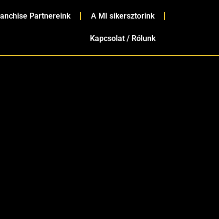
ranchise Partnereink
A MI sikersztorink
Kapcsolat / Rólunk