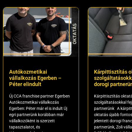
Autókozmetikai
Kárpittisztítás o
vállalkozás Egerben –
szolgáltatásokka
Péter elindult
dorogi partnerü
Új CCA franchise partner Egerben
Kárpittisztítás oktatá
Autókozmetikai vállalkozás
szolgáltatásokkal fej
Egerben: Péter már el is indult Új
partnerünk A kárpitt
egri partnerünk korábban már
oktatás újabb fontos
vállalkozóként is szerzett
jelentett dorogi fran
tapasztalatot, és
partnerünk, Zoli vál