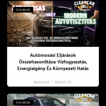
CCA-BLOG
Autómosási Eljárások
Összehasonlítása: Vízfogyasztás,
Energiaigény És Környezeti Hatás
Récsi Zsolt
2026.07.31.
CCA-BLOG