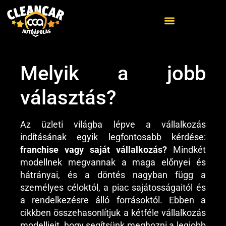
Melyik a jobb
ELŐZŐ
KÖVETKEZŐ
5 elkerülhető hiba franchise vállalkozás indításakor
Franchise indítás költségei
választás?
Az üzleti világba lépve a vállalkozás
indításának egyik legfontosabb kérdése:
franchise vagy saját vállalkozás?
Mindkét
modellnek megvannak a maga előnyei és
hátrányai, és a döntés nagyban függ a
személyes céloktól, a piac sajátosságaitól és
a rendelkezésre álló forrásoktól. Ebben a
cikkben összehasonlítjuk a kétféle vállalkozás
modelljeit, hogy segítsünk meghozni a legjobb