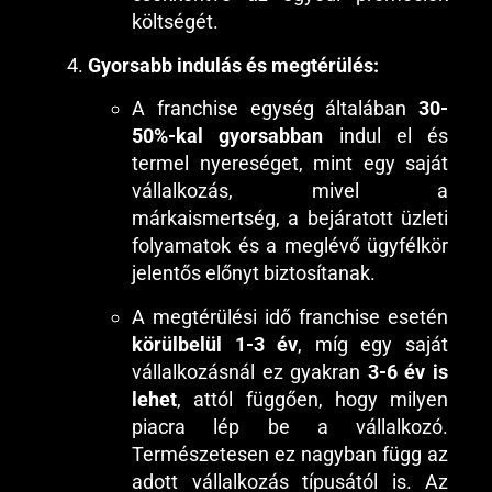
költségét.
Gyorsabb indulás és megtérülés:
A franchise egység általában
30-
50%-kal gyorsabban
indul el és
termel nyereséget, mint egy saját
vállalkozás, mivel a
márkaismertség, a bejáratott üzleti
folyamatok és a meglévő ügyfélkör
jelentős előnyt biztosítanak.
A megtérülési idő franchise esetén
körülbelül 1-3 év
, míg egy saját
vállalkozásnál ez gyakran
3-6 év is
lehet
, attól függően, hogy milyen
piacra lép be a vállalkozó.
Természetesen ez nagyban függ az
adott vállalkozás típusától is. Az