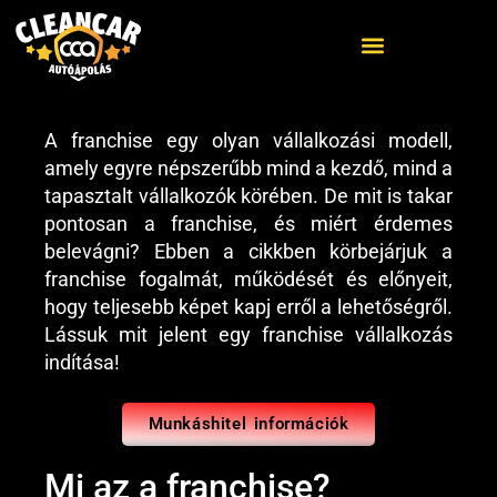
A franchise egy olyan vállalkozási modell,
ELŐZŐ
KÖVETKEZŐ
amely egyre népszerűbb mind a kezdő, mind a
Munkáshitel : Vállalkozz a jövődbe!
Munkáshitel : Információk!
tapasztalt vállalkozók körében. De mit is takar
pontosan a franchise, és miért érdemes
belevágni? Ebben a cikkben körbejárjuk a
franchise fogalmát, működését és előnyeit,
hogy teljesebb képet kapj erről a lehetőségről.
Lássuk mit jelent egy franchise vállalkozás
indítása!
Munkáshitel információk
Mi az a franchise?