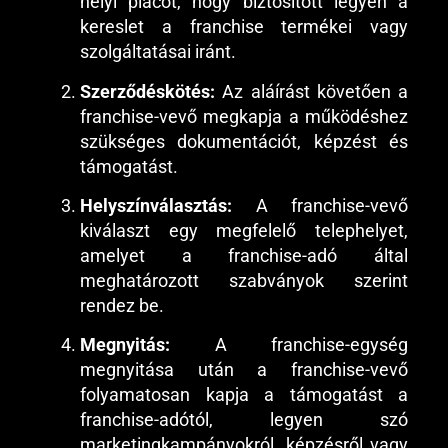
helyi piacot, hogy biztosított legyen a
kereslet a franchise termékei vagy
szolgáltatásai iránt.
Szerződéskötés:
Az aláírást követően a
franchise-vevő megkapja a működéshez
szükséges dokumentációt, képzést és
támogatást.
Helyszínválasztás:
A franchise-vevő
kiválaszt egy megfelelő telephelyet,
amelyet a franchise-adó által
meghatározott szabványok szerint
rendez be.
Megnyitás:
A franchise-egység
megnyitása után a franchise-vevő
folyamatosan kapja a támogatást a
franchise-adótól, legyen szó
marketingkampányokról, képzésről vagy