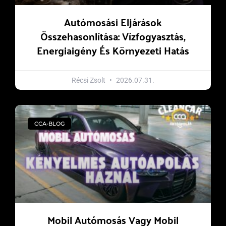
Autómosási Eljárások
Összehasonlítása: Vízfogyasztás,
Energiaigény És Környezeti Hatás
Récsi Zsolt
2026.07.31.
CCA-BLOG
Mobil Autómosás Vagy Mobil