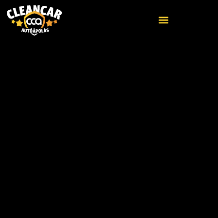
Kedves Ügyfeleink!
ELŐZŐ
KÖVETKEZŐ
CCA-SiO2 az innovatív új szolgáltatásunk!
Tatabányai partnerünk is részt vett oktatásunkon!
Büszkék lehetünk idei eredményeinkre,
elsősorban legfontosabb célunkra, hogy
küzdjünk közösen az értékes víz
pazarlása ellen!
Számos alkalommal halljunk, hogy víz nélkül nem
lehet autót mosni! Igen ez igaz! Mi nem is mosunk,
hanem tisztítunk!
És igen! Működik!
Nagyon szép eredménnyel, mivel egyre növekszik
partnereink száma és ezáltal egyre több ügyfelünk