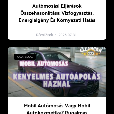
Autómosási Eljárások
Összehasonlítása: Vízfogyasztás,
Energiaigény És Környezeti Hatás
Récsi Zsolt
2026.07.31.
CCA-BLOG
Mobil Autómosás Vagy Mobil
Autókozmetika? Rugalmas