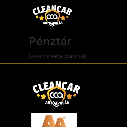
Pénztár
[woocommerce_checkout]