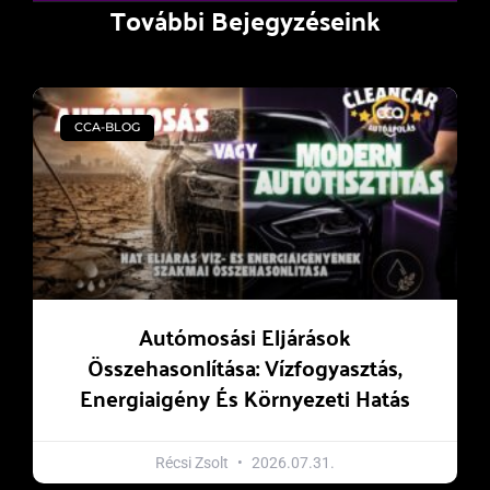
További Bejegyzéseink
CCA-BLOG
Autómosási Eljárások
Összehasonlítása: Vízfogyasztás,
Energiaigény És Környezeti Hatás
Récsi Zsolt
2026.07.31.