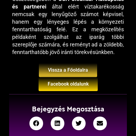
és partnerei
által elért víztakarékosság
nemcsak egy lenyűgöző számot képvisel,
hanem egy lényeges lépés a környezeti
fenntarthatóság felé. Ez a megközelítés
példaként szolgálhat az iparág többi
szereplője számára, és reményt ad a zöldebb,
fenntarthatóbb jövő iránti törekvésünkben.
Vissza a Főoldalra
Facebook oldalunk
Bejegyzés Megosztása