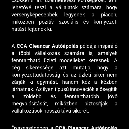
csökkenti az üzemeltetési költségeket, ami
lehetővé teszi a vállalatok számára, hogy
versenyképesebbek legyenek a piacon,
miközben pozitív szociális és környezeti
hatást fejtenek ki.
A
CCA-Cleancar Autóápolás
példája inspiráló
a többi vállalkozás számára is, amelyek
fenntartható üzleti modelleket keresnek. A
cég sikeressége azt mutatja, hogy a
környezettudatosság és az üzleti siker nem
zárják ki egymást, hanem kéz a kézben
járhatnak. Az ilyen típusú innovációk elősegítik
a zöldebb és fenntarthatóbb jövő
megvalósítását, miközben biztosítják a
vállalkozások hosszú távú sikerét.
Összességében a
CCA-Cleancar Autóápolás