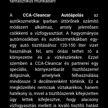
fantasztikus munkában!
A
CCA-Cleancar Autóápolás
az
autókozmetikai iparban úttörőnek számító
módszert alkalmaz, amely jelentősen
csökkenti a vízfogyasztást. A hagyományos
autómosókban és autókozmetikákban egy-
egy autó tisztításához 120-150 liter vizet
használnak fel, ami óriási terhet ró a
környezetre és a vízkészletekre. Ezzel
szemben a CCA-Cleancar és partnerei egy
speciális, környezetbarát tisztítószerrel
dolgoznak, amelynek felhasználása
mindössze 3 deciliterenként történik. Ez a
megközelítés nemcsak víztakarékos, hanem
hatékony is, mivel a tisztítószerek kifejezetten
úgy lettek kifejlesztve, hogy alacsony
vízfogyasztás mellett is kiváló tisztító hatást