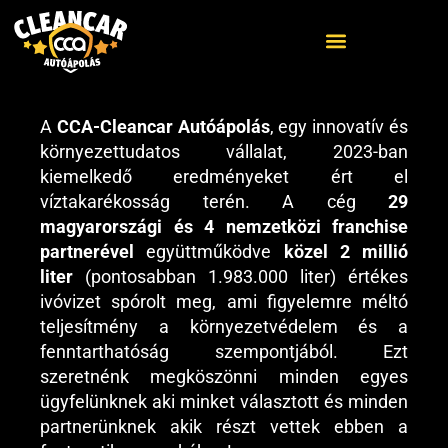
A
CCA-Cleancar Autóápolás
, egy innovatív és
ELŐZŐ
KÖVETKEZŐ
környezettudatos vállalat, 2023-ban
Budapest X. Kerület: Környezetbarát Autókozmetikai Franchise Partnerünk Oktatása Sikeresen Zárult
„Újévi környezetbarát autóápolás” – Újévi fogadalmak a fenntarthatóbb világért
kiemelkedő eredményeket ért el
víztakarékosság terén. A cég
29
magyarországi és 4 nemzetközi franchise
partnerével
együttműködve
közel 2 millió
liter
(pontosabban 1.983.000 liter) értékes
ivóvizet spórolt meg, ami figyelemre méltó
teljesítmény a környezetvédelem és a
fenntarthatóság szempontjából. Ezt
szeretnénk megköszönni minden egyes
ügyfelünknek aki minket választott és minden
partnerünknek akik részt vettek ebben a