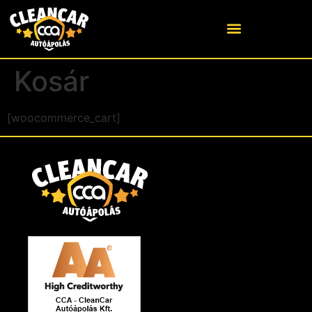
Kosár
[woocommerce_cart]