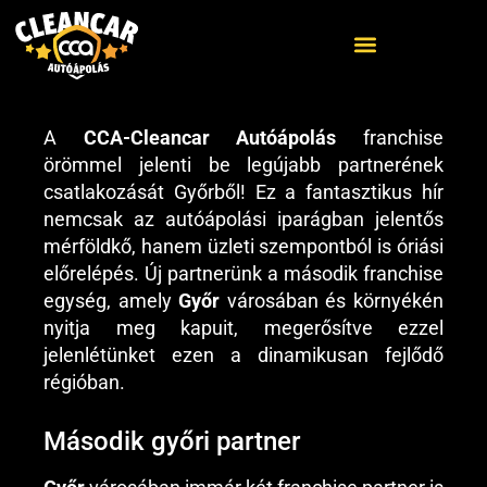
A
CCA-Cleancar Autóápolás
franchise
ELŐZŐ
KÖVETKEZŐ
örömmel jelenti be legújabb partnerének
Malaga, a CCA-Cleancar Autóápolás új területe!
Tanúsítvány a pénzügyileg legstabilabb cégeknek!
csatlakozását Győrből! Ez a fantasztikus hír
nemcsak az autóápolási iparágban jelentős
mérföldkő, hanem üzleti szempontból is óriási
előrelépés. Új partnerünk a második franchise
egység, amely
Győr
városában és környékén
nyitja meg kapuit, megerősítve ezzel
jelenlétünket ezen a dinamikusan fejlődő
régióban.
Második győri partner