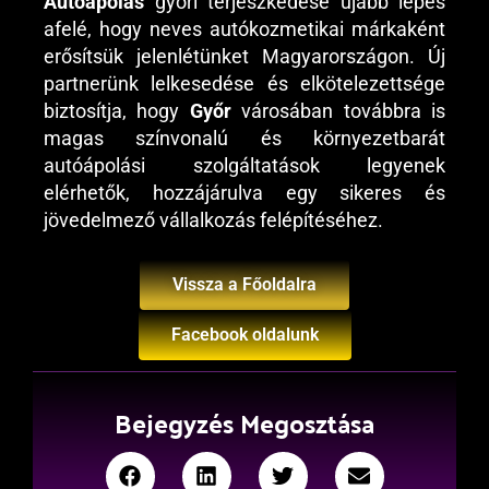
Autóápolás
győri terjeszkedése újabb lépés
afelé, hogy neves autókozmetikai márkaként
erősítsük jelenlétünket Magyarországon. Új
partnerünk lelkesedése és elkötelezettsége
biztosítja, hogy
Győr
városában továbbra is
magas színvonalú és környezetbarát
autóápolási szolgáltatások legyenek
elérhetők, hozzájárulva egy sikeres és
jövedelmező vállalkozás felépítéséhez.
Vissza a Főoldalra
Facebook oldalunk
Bejegyzés Megosztása