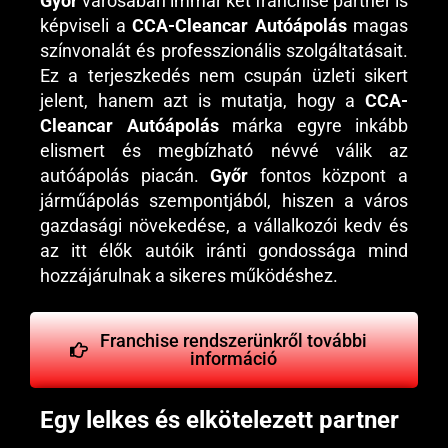
Győr
városában immár két franchise partner is
képviseli a
CCA-Cleancar Autóápolás
magas
színvonalát és professzionális szolgáltatásait.
Ez a terjeszkedés nem csupán üzleti sikert
jelent, hanem azt is mutatja, hogy a
CCA-
Cleancar Autóápolás
márka egyre inkább
elismert és megbízható névvé válik az
autóápolás piacán.
Győr
fontos központ a
járműápolás szempontjából, hiszen a város
gazdasági növekedése, a vállalkozói kedv és
az itt élők autóik iránti gondossága mind
hozzájárulnak a sikeres működéshez.
Franchise rendszerünkről további
információ
Egy lelkes és elkötelezett partner